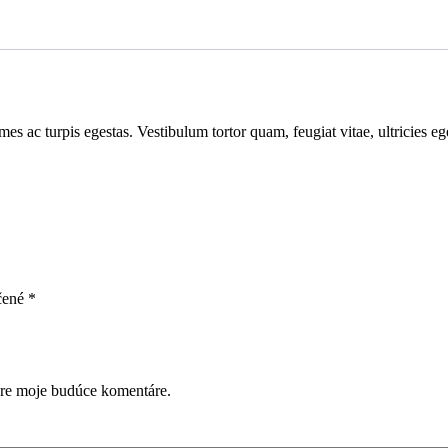
mes ac turpis egestas. Vestibulum tortor quam, feugiat vitae, ultricies e
čené
*
pre moje budúce komentáre.