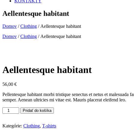
KONTAKTY
Aellentesque habitant
Domov
/
Clothing
/ Aellentesque habitant
Domov
/
Clothing
/ Aellentesque habitant
Aellentesque habitant
56,00
€
Pellentesque habitant morbi tristique senectus et netus et malesuada fa
semper. Aenean ultricies mi vitae est. Mauris placerat eleifend leo.
množstvo
Pridať do košíka
Aellentesque
habitant
Kategórie:
Clothing
,
T-shirts