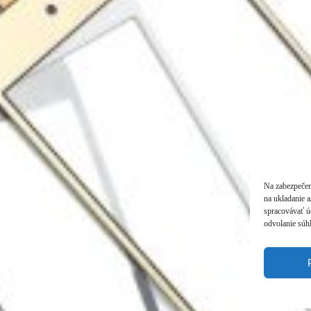
Na zabezpečen
na ukladanie a
spracovávať úd
odvolanie súhl