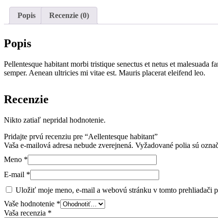
Popis
Recenzie (0)
Popis
Pellentesque habitant morbi tristique senectus et netus et malesuada fa
semper. Aenean ultricies mi vitae est. Mauris placerat eleifend leo.
Recenzie
Nikto zatiaľ nepridal hodnotenie.
Pridajte prvú recenziu pre “Aellentesque habitant”
Vaša e-mailová adresa nebude zverejnená.
Vyžadované polia sú ozna
Meno
*
E-mail
*
Uložiť moje meno, e-mail a webovú stránku v tomto prehliadači 
Vaše hodnotenie
*
Vaša recenzia
*